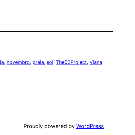
ia
, 
novembro
, 
praia
, 
sol
, 
The52Project
, 
Viana
Proudly powered by
WordPress