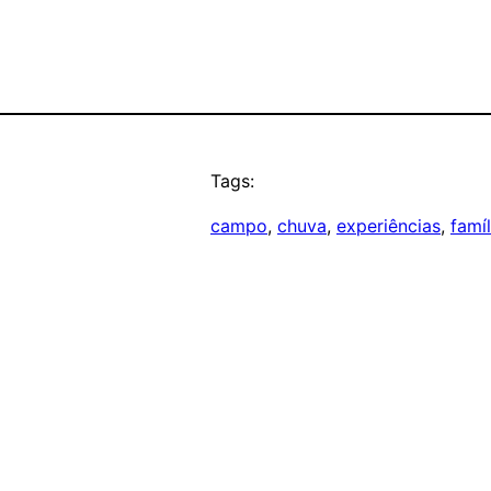
Tags:
campo
, 
chuva
, 
experiências
, 
famíl