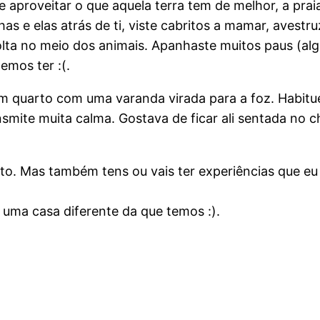
aproveitar o que aquela terra tem de melhor, a prai
has e elas atrás de ti, viste cabritos a mamar, avest
olta no meio dos animais. Apanhaste muitos paus (al
mos ter :(.
 quarto com uma varanda virada para a foz. Habituei-
smite muita calma. Gostava de ficar ali sentada no ch
rto. Mas também tens ou vais ter experiências que eu
ma casa diferente da que temos :).