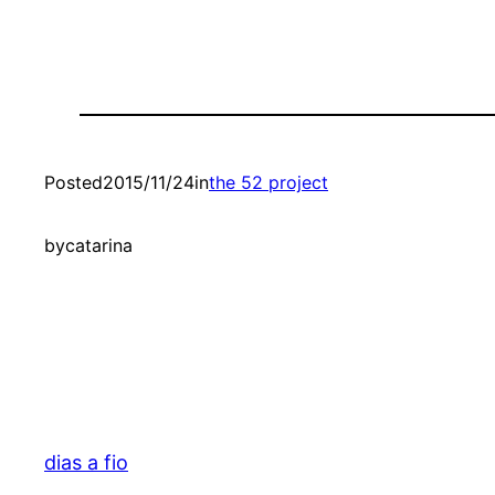
Posted
2015/11/24
in
the 52 project
by
catarina
dias a fio