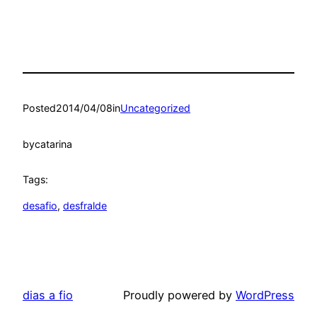
Posted
2014/04/08
in
Uncategorized
by
catarina
Tags:
desafio
, 
desfralde
dias a fio
Proudly powered by
WordPress