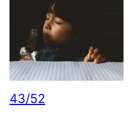
43/52
“A portrait of my daughter, once a week, every
week, in 2015.” Ultimamente andas sempre a