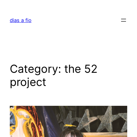
Skip
to
dias a fio
content
Category:
the 52
project